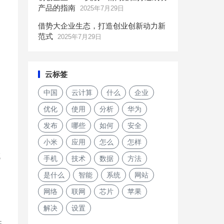
产品的指南
2025年7月29日
借势大企业生态，打造创业创新动力新
范式
2025年7月29日
云标签
中国
云计算
什么
企业
优化
使用
分析
华为
发布
哪些
如何
安全
小米
应用
怎么
怎样
域
手机
技术
数据
方法
是什么
智能
系统
网站
网络
联网
芯片
苹果
解决
设置