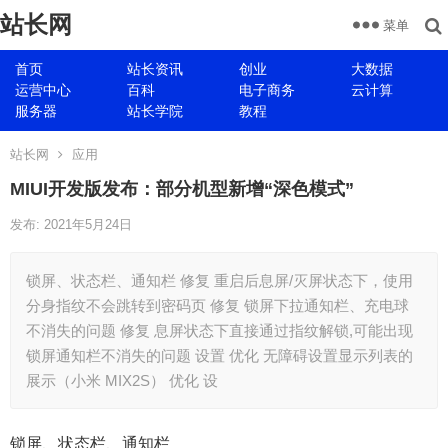
站长网
菜单
首页
站长资讯
创业
大数据
运营中心
百科
电子商务
云计算
服务器
站长学院
教程
站长网
应用
MIUI开发版发布：部分机型新增“深色模式”
发布: 2021年5月24日
锁屏、状态栏、通知栏 修复 重启后息屏/灭屏状态下，使用
分身指纹不会跳转到密码页 修复 锁屏下拉通知栏、充电球
不消失的问题 修复 息屏状态下直接通过指纹解锁,可能出现
锁屏通知栏不消失的问题 设置 优化 无障碍设置显示列表的
展示（小米 MIX2S） 优化 设
锁屏、状态栏、通知栏