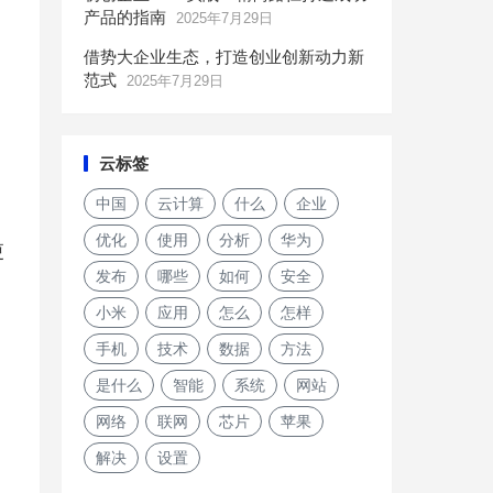
产品的指南
2025年7月29日
借势大企业生态，打造创业创新动力新
范式
2025年7月29日
云标签
中国
云计算
什么
企业
优化
使用
分析
华为
更
发布
哪些
如何
安全
小米
应用
怎么
怎样
手机
技术
数据
方法
是什么
智能
系统
网站
网络
联网
芯片
苹果
解决
设置
谷歌亚马逊同一天发布免费音乐服务 面