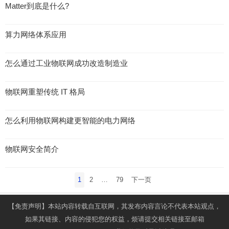
Matter到底是什么?
算力网络体系应用
怎么通过工业物联网成功改造制造业
物联网重塑传统 IT 格局
怎么利用物联网构建更智能的电力网络
物联网安全简介
文
1
2
…
79
下一页
章
导
【免责声明】本站内容转载自互联网，其发布内容言论不代表本站观点，
航
如果其链接、内容的侵犯您的权益，烦请提交相关链接至邮箱