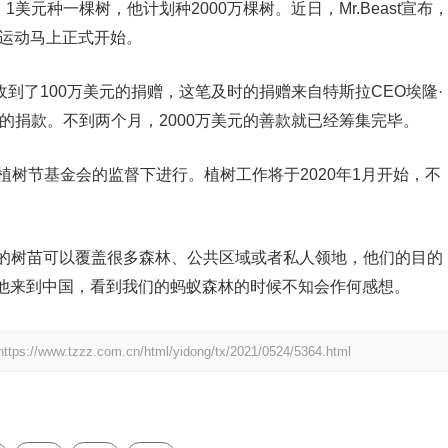
，1美元种一棵树，他计划种2000万棵树。近日，Mr.Beast宣布
树运动马上正式开始。
收到了100万美元的捐赠，这笔及时的捐赠来自特斯拉CEO埃隆·
1美元的捐款。不到两个月，2000万美元的善款就已经筹集完毕。
在植树节基金会的监督下进行。植树工作将于2020年1月开始，不
们的树苗可以覆盖很多森林、公共区域或者私人领地，他们的目的
他来到中国，看到我们的蚂蚁森林的时候不知会作何感想。
https://www.tzzz.com.cn/html/yidong/tx/2021/0524/5364.html