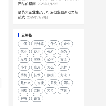
，
产品的指南
2025年7月29日
借势大企业生态，打造创业创新动力新
范式
2025年7月29日
云标签
中国
云计算
什么
企业
优化
使用
分析
华为
发布
哪些
如何
安全
小米
应用
怎么
怎样
手机
技术
数据
方法
是什么
智能
系统
网站
网络
联网
芯片
苹果
解决
设置