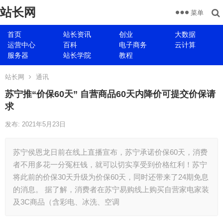
站长网
菜单
首页
站长资讯
创业
大数据
运营中心
百科
电子商务
云计算
服务器
站长学院
教程
站长网
通讯
苏宁推“价保60天” 自营商品60天内降价可提交价保请
求
发布: 2021年5月23日
苏宁侯恩龙日前在线上直播宣布，苏宁承诺价保60天，消费
者不用多花一分冤枉钱，就可以切实享受到价格红利！苏宁
将此前的价保30天升级为价保60天，同时还带来了24期免息
的消息。 据了解，消费者在苏宁易购线上购买自营家电家装
及3C商品（含彩电、冰洗、空调