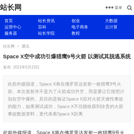
站长网
菜单
首页
站长资讯
创业
大数据
运营中心
百科
电子商务
云计算
服务器
站长学院
教程
站长网
通讯
Space X空中成功引爆猎鹰9号火箭 以测试其脱逃系统
发布: 2021年5月23日
此前外媒报道，Space X将在佛罗里达发射一枚猎鹰9号火
箭。本次发射并不是为了火箭成功升空，而是要让它按照计
划在空中爆炸。其目的是验证Space X应对火箭灾难性事故
的能力，如果测试成功，Space X不仅能收获到珍贵的火箭
事故数据资料，更代表着Space X距离
此前外媒报道，Space X将在佛罗里达发射一枚猎鹰9号火