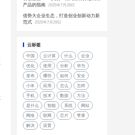
产品的指南
2025年7月29日
借势大企业生态，打造创业创新动力新
范式
2025年7月29日
云标签
中国
云计算
什么
企业
至
优化
使用
分析
华为
发布
哪些
如何
安全
小米
应用
怎么
怎样
，
手机
技术
数据
方法
道
是什么
智能
系统
网站
网络
联网
芯片
苹果
解决
设置