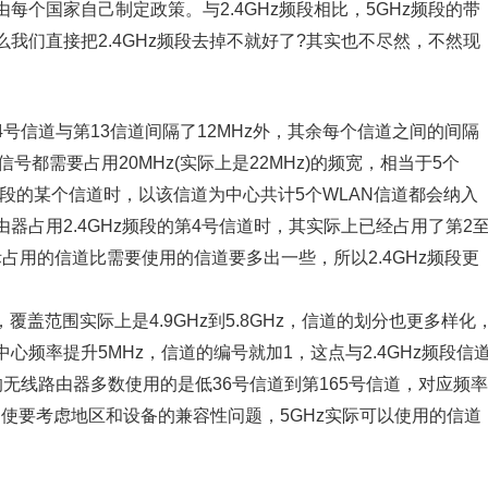
个国家自己制定政策。与2.4GHz频段相比，5GHz频段的带
我们直接把2.4GHz频段去掉不就好了?其实也不尽然，不然现
第14号信道与第13信道间隔了12MHz外，其余每个信道之间的间隔
一个信号都需要占用20MHz(实际上是22MHz)的频宽，相当于5个
z频段的某个信道时，以该信道为中心共计5个WLAN信道都会纳入
器占用2.4GHz频段的第4号信道时，其实际上已经占用了第2
实际占用的信道比需要使用的信道要多出一些，所以2.4GHz频段更
，覆盖范围实际上是4.9GHz到5.8GHz，信道的划分也更多样化
频率提升5MHz，信道的编号就加1，这点与2.4GHz频段信
的无线路由器多数使用的是低36号信道到第165号信道，对应频率
来说，即使要考虑地区和设备的兼容性问题，5GHz实际可以使用的信道