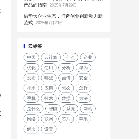
产品的指南
2025年7月29日
设
借势大企业生态，打造创业创新动力新
范式
2025年7月29日
云标签
中国
云计算
什么
企业
优化
使用
分析
华为
发布
哪些
如何
安全
小米
应用
怎么
怎样
像
手机
技术
数据
方法
是什么
智能
系统
网站
更
网络
联网
芯片
苹果
解决
设置
抬头有星空夜色更精彩 vivo奇遇星空纪