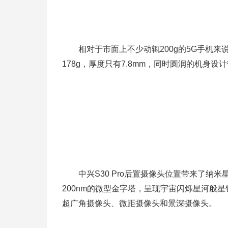
相对于市面上不少动辄200g的5G手机来说，中
178g，厚度只有7.8mm，同时圆润的机身
中兴S30 Pro后置摄像头位置带来了纳
200nm的微型金字塔，呈现宇宙闪烁星河般星
超广角摄像头、微距摄像头和景深摄像头。