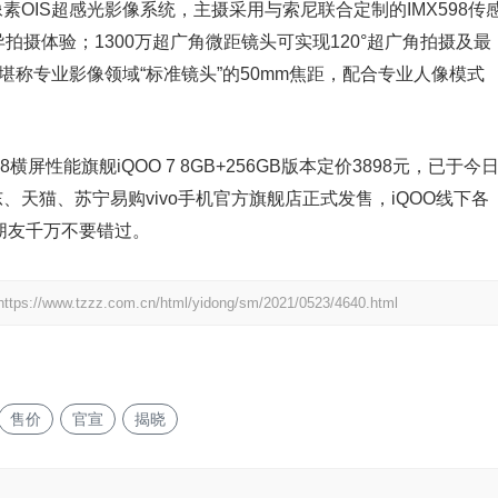
素OIS超感光影像系统，主摄采用与索尼联合定制的IMX598传
拍摄体验；1300万超广角微距镜头可实现120°超广角拍摄及最
支持堪称专业影像领域“标准镜头”的50mm焦距，配合专业人像模式
性能旗舰iQOO 7 8GB+256GB版本定价3898元，已于今
、京东、天猫、苏宁易购vivo手机官方旗舰店正式发售，iQOO线下各
的朋友千万不要错过。
https://www.tzzz.com.cn/html/yidong/sm/2021/0523/4640.html
售价
官宣
揭晓