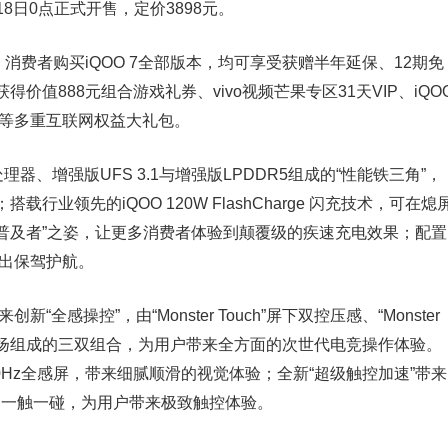
18日0点正式开售，定价3898元。
消费者购买iQOO 7全部版本，均可享受获赠半年延保、12期免
获得价值888元组合游戏礼券、vivo视频芒果专区31天VIP、iQO
包等多重互联网权益大礼包。
理器、增强版UFS 3.1与增强版LPDDR5组成的“性能铁三角”，
业领先的iQOO 120W FlashCharge 闪充技术，可在熄
快充普及者”之姿，让更多消费者体验到颠覆级的疾速充电效果；配置
输出保驾护航。
全感操控”，由“Monster Touch”屏下双控压感、“Monster
at”立体双扬组成的三双组合，为用户带来全方面的次世代电竞操作体验。
材质120Hz全感屏，带来细腻顺滑的视觉体验；全新“超级触控加速”带来
点率，一触一碰，为用户带来极致触控体验。