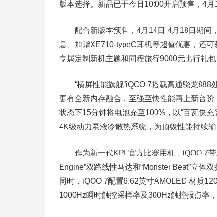
版本选择。新品已于今日10:00开启预售，4月
配合新版本预售，4月14日-4月18日期间，
息、加赠XE710-typeC耳机等超值优惠，还可
专属定制新机主题和同程旅行9000元出行礼
“横屏性能旗舰”iQOO 7搭载高通骁龙888处
更有全新内存融合，至强至快性能再上新台阶；搭载行
状态下15分钟将电池充至100%，以“百瓦
4K级动力泵液冷散热系统，为顶级性能持续
作为新一代KPL官方比赛用机，iQOO 7带来创新“
Engine”双路线性马达和“Monster Be
同时，iQOO 7配置6.62英寸AMOLED 
1000Hz瞬时触控采样率及300Hz触控报