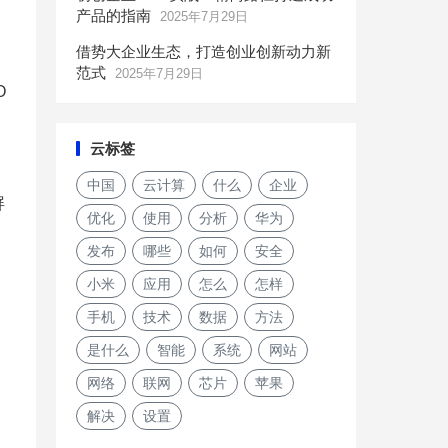
产品的指南
2025年7月29日
借势大企业生态，打造创业创新动力新
范式
2025年7月29日
O
云标签
中国
云计算
什么
企业
屏
优化
使用
分析
华为
发布
哪些
如何
安全
小米
应用
怎么
怎样
手机
技术
数据
方法
是什么
智能
系统
网站
网络
联网
芯片
苹果
解决
设置