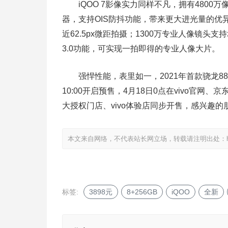
iQOO 7影像实力同样不凡，拥有4800万像
器，支持OIS防抖功能，带来更大进光量的优异
近62.5px微距拍摄；1300万专业人像镜头
3.0功能，可实现一拍即得的专业人像大片。
强悍性能，表里如一，2021年首款骁龙888横屏
10:00开启预售，4月18日0点在vivo官网
大授权门店、vivo体验店同步开售，感兴趣
本文来自网络，不代表站长网立场，转载请注明出处：
标签:
3898元
8+256GB
iQOO
全新