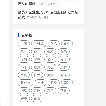
产品的指南
2025年7月29日
借势大企业生态，打造创业创新动力新
范式
2025年7月29日
云标签
中国
云计算
什么
企业
优化
使用
分析
华为
发布
哪些
如何
安全
小米
应用
怎么
怎样
手机
技术
数据
方法
是什么
智能
系统
网站
网络
联网
芯片
苹果
解决
设置
三星：下一个Galaxy Buds将会带有主