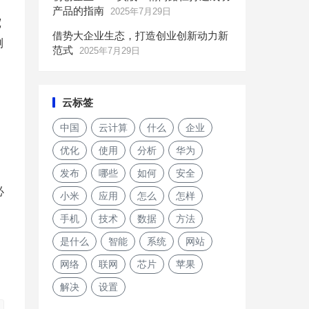
产品的指南
2025年7月29日
宽
借势大企业生态，打造创业创新动力新
测
范式
2025年7月29日
云标签
中国
云计算
什么
企业
优化
使用
分析
华为
发布
哪些
如何
安全
必
小米
应用
怎么
怎样
手机
技术
数据
方法
是什么
智能
系统
网站
网络
联网
芯片
苹果
解决
设置
使用此技巧在iPhone版Chrome浏览器