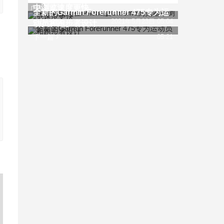
中浏览速度更快
广告
全新的Garmin Forerunner 475专为运
上一篇
2021年5月23日 05:04
动员和跑步者设计
下一篇
05:21