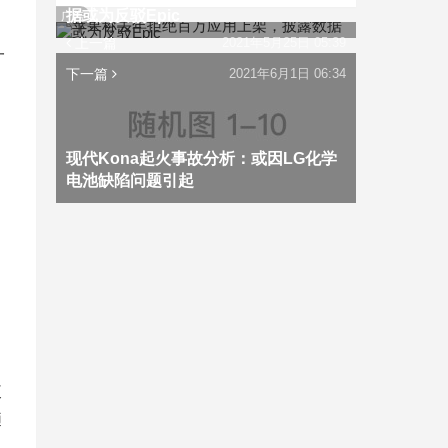
据或为反驳Epic
广告
上一篇
2021年5月25日 05:39
一
下一篇
2021年6月1日 06:34
现代Kona起火事故分析：或因LG化学
电池缺陷问题引起
使
陋