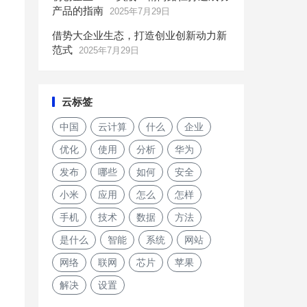
产品的指南
2025年7月29日
借势大企业生态，打造创业创新动力新
范式
2025年7月29日
云标签
中国
云计算
什么
企业
优化
使用
分析
华为
发布
哪些
如何
安全
小米
应用
怎么
怎样
手机
技术
数据
方法
是什么
智能
系统
网站
网络
联网
芯片
苹果
解决
设置
苹果称去年拒绝百万应用上架，披露数