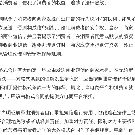
给消费者，侵犯了消费者的权益，逾越了法律底线。
予了消费者向商家发送商业广告的行为说“不”的权利，如果
次发送，否则构成信息骚扰，侵犯消费者的安宁权。当然，商家
的商业短信，并显著提示了消费者，在消费者同意或默认的情况
接收商业短信、想要办理退订时，商家应该承担退订义务，终止
息管理伦理和安宁权保障规则。
式合同有无约定，均应由发送商业短信的商家承担。在无约定
条解决——对格式条款的理解发生争议的，应当按照通常理解予以
不利于提供格式条款一方的解释。据此，当电商平台和消费者就
则”，应该由格式合同的提供方电商平台承担。
声明或解释由消费者自行承担短信退订费用，也很难在法律上
方不合理地免除或者减轻其责任、加重对方责任、限制对方主要权
对经营者与消费者之间的无效格式合同作了类似规定。电商平台