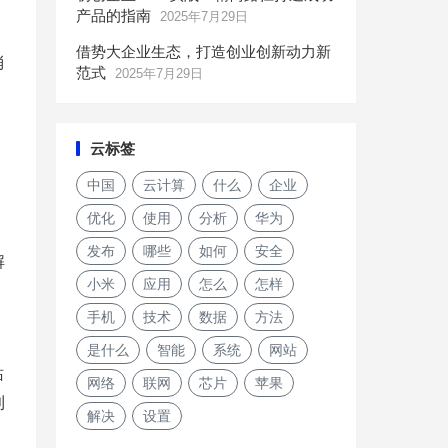
产品的指南
2025年7月29日
借势大企业生态，打造创业创新动力新
消
范式
2025年7月29日
云标签
中国
云计算
什么
企业
优化
使用
分析
华为
发布
哪些
如何
安全
解
小米
应用
怎么
怎样
手机
技术
数据
方法
是什么
智能
系统
网站
站
网络
联网
芯片
苹果
利
解决
设置