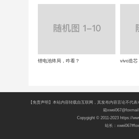
锂电池终局，咋看？
vivo
【免责声明】本站内容转载自互联网，其发布内容言论不代表
箱xwei067@fox
Copygight © 2011-2023 https://w
站长：xwei067#f