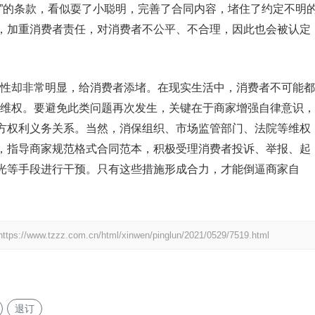
担”的条款，看似耍了小聪明，完善了合同内容，堵住了约定不明
，加重消费者责任，对消费者不公平、不合理，因此也会被认定
性却非常明显，给消费者添堵。在现实生活中，消费者不可能都
真维权。要避免此类问题再次发生，关键在于商家增强自律意识，
方权利义务关系。当然，消保组织、市场监管部门、法院等维权
，指导商家规范格式合同范本，积极受理消费者投诉、举报、起
光等手段进行干预。只有这些措施形成合力，才能倒逼商家自
https://www.tzzz.com.cn/html/xinwen/pinglun/2021/0529/7519.html
退订