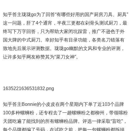
知乎答主珑珑go为了回答“有哪些好用的国产厨房刀具、厨具”
这一问题，肝了4个通宵，半夜三更都在剁骨头测试厨刀，最
终写下万字回答，只为帮助大家闭坑踩雷，推广不逊色于外
国大牌的中式厨刀。幸好知乎有目录功能，各类名刀错落有
致地先后展示评测数据。珑珑go幽默的文风和专业的评测，
让许多知乎网友称赞其为“菜刀女神”。
1635221636531832.png
知乎答主Bonnie的小皮皮在两个星期内下单了近103个品牌
100多种螺蛳粉，还专程去了一趟螺蛳粉之都柳州，带领嗦粉
天团吃遍了能找到的所有螺蛳粉品牌。评选一律采取“盲吃”，
每个品牌都编了号码，在试吃之前，把每一包螺蛳粉都拆掉