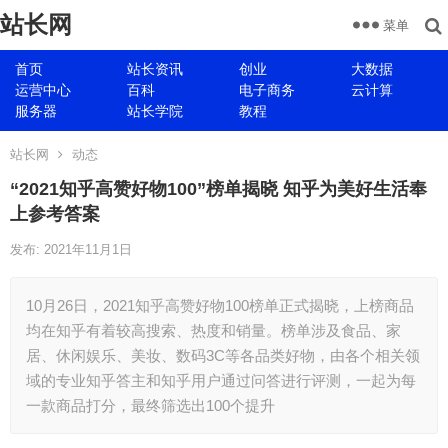
站长网
菜单
首页
站长资讯
创业
大数据
运营中心
百科
电子商务
云计算
服务器
站长学院
教程
站长网
动态
“2021知乎高赞好物100”榜单揭晓 知乎为美好生活奉
上参考答案
发布: 2021年11月1日
10月26日，2021知乎高赞好物100榜单正式揭晓，上榜商品
均在知乎有着较高搜索、热度和销量。榜单涉及食品、家
居、休闲娱乐、美妆、数码3C等各品类好物，由各个相关领
域的专业知乎答主和知乎用户通过问答进行评测，一起为每
一款商品打分，最终筛选出100个提升