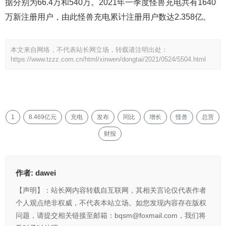
据分别为66.4万和540万。2021年一季度怪兽充电共有1640
万新注册用户，由此怪兽充电累计注册用户数达2.358亿。
本文来自网络，不代表站长网立场，转载请注明出处：
https://www.tzzz.com.cn/html/xinwen/dongtai/2021/0524/5504.html
1
8.469亿元
充电
发布
同比
增长
怪兽
总营
财报
作者:
dawei
【声明】：站长网内容转载自互联网，其相关言论仅代表作者
个人观点绝非权威，不代表本站立场。如您发现内容存在版权
问题，请提交相关链接至邮箱：bqsm@foxmail.com，我们将