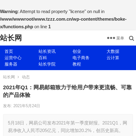
Warning
: Attempt to read property "license" on null in
/www/wwwroot/www.tzzz.com.cn/wp-content/themes/boke-
x/functions.php
on line
1
站长网
菜单
首页
站长资讯
创业
大数据
运营中心
百科
电子商务
云计算
服务器
站长学院
教程
站长网
动态
2021年Q1：网易邮箱致力于给用户带来更流畅、可靠
的产品体验
发布: 2021年5月24日
5月18日，网易公司发布2021年第一季度财报。2021Q1，网
易净收入人民币205亿元，同比增加20.2%，创历史新高。