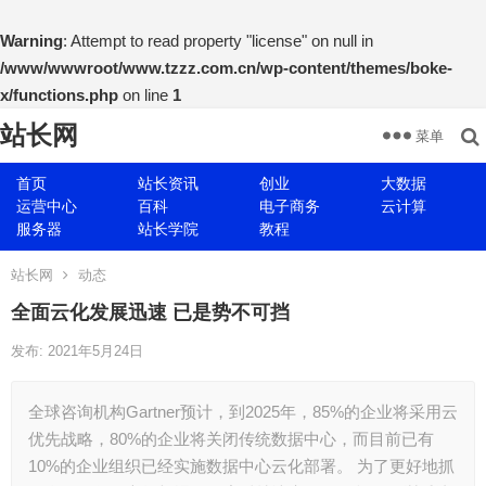
Warning
: Attempt to read property "license" on null in
/www/wwwroot/www.tzzz.com.cn/wp-content/themes/boke-
x/functions.php
on line
1
站长网
菜单
首页
站长资讯
创业
大数据
运营中心
百科
电子商务
云计算
服务器
站长学院
教程
站长网
动态
全面云化发展迅速 已是势不可挡
发布: 2021年5月24日
全球咨询机构Gartner预计，到2025年，85%的企业将采用云
优先战略，80%的企业将关闭传统数据中心，而目前已有
10%的企业组织已经实施数据中心云化部署。 为了更好地抓