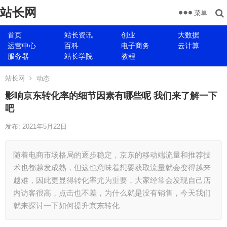
站长网
菜单
首页
站长资讯
创业
大数据
运营中心
百科
电子商务
云计算
服务器
站长学院
教程
站长网
动态
影响京东转化率的细节因素有哪些呢 我们来了解一下
吧
发布: 2021年5月22日
随着电商市场格局的逐步稳定，京东的移动端流量和推荐技
术也都越发成熟，但这也意味着想要获取流量就会变得越来
越难，因此更显得转化率尤为重要，大家经常会发现自己店
内访客很高，点击也不差，为什么就是没有销售，今天我们
就来探讨一下如何提升京东转化