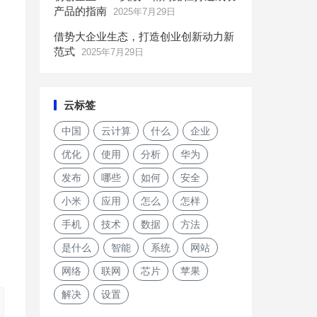
产品的指南
2025年7月29日
借势大企业生态，打造创业创新动力新
范式
2025年7月29日
云标签
中国
云计算
什么
企业
优化
使用
分析
华为
发布
哪些
如何
安全
小米
应用
怎么
怎样
手机
技术
数据
方法
是什么
智能
系统
网站
网络
联网
芯片
苹果
解决
设置