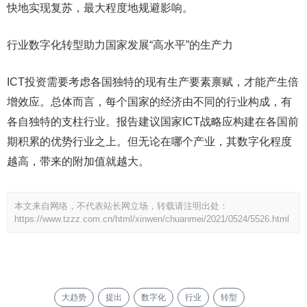
快地实现复苏，最大程度地规避影响。
行业数字化转型助力国家发展“高水平”的生产力
ICT投资需要考虑各国独特的现有生产要素禀赋，才能产生倍
增效应。总体而言，每个国家的经济由不同的行业构成，有
各自独特的支柱行业。报告建议国家ICT战略应构建在各国前
期积累的优势行业之上。但无论在哪个产业，其数字化程度
越高，带来的附加值就越大。
本文来自网络，不代表站长网立场，转载请注明出处：
https://www.tzzz.com.cn/html/xinwen/chuanmei/2021/0524/5526.html
大趋势
提出
数字化
行业
转型