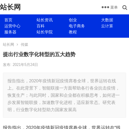
站长网
菜单
首页
站长资讯
创业
大数据
运营中心
百科
电子商务
云计算
服务器
站长学院
教程
站长网
传媒
提出行业数字化转型的五大趋势
发布: 2021年5月24日
报告指出，2020年疫情新冠疫情席卷全球，世界运转在线
上。在此背景下，智能联接一方面帮助各行各业抗击疫情，
恢复生产；与此同时，国家和企业都在积极思考，如何进一
步发展智能联接，加速数字化进程，适应新常态。研究表
明，行业数字化转型助力国家发展高
报告指出，2020年疫情新冠疫情席卷全球，世界运转在“线