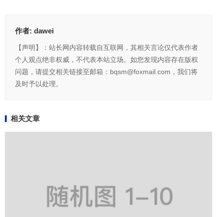
作者:
dawei
【声明】：站长网内容转载自互联网，其相关言论仅代表作者
个人观点绝非权威，不代表本站立场。如您发现内容存在版权
问题，请提交相关链接至邮箱：bqsm@foxmail.com，我们将
及时予以处理。
相关文章