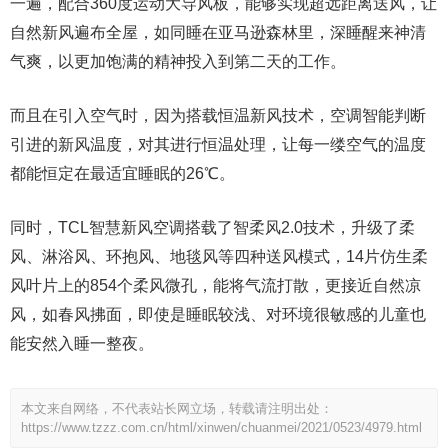
一遍，配合360度运动大导风板，能够实现超远距离送风，让
自然新风遍布全屋，如同睡在亚马逊森林里，深睡醒来神清
气爽，以更加饱满的精神投入到第二天的工作。
而且在引入空气时，因为搭载恒温新风技术，空调智能判断
引进的新风温度，对其进行恒温处理，让每一缕空气的温度
都能恒定在最适宜睡眠的26℃。
同时，TCL智慧新风空调搭载了智柔风2.0技术，升级了柔
风、淋浴风、环抱风、地毯风等四种送风模式，14片仿生柔
风叶片上的854个柔风微孔，能将气流打散，更接近自然凉
风，如春风拂面，即使是睡眠较浅、对环境很敏感的儿童也
能安然入睡一整夜。
本文来自网络，不代表站长网立场，转载请注明出处：
https://www.tzzz.com.cn/html/xinwen/chuanmei/2021/0523/4979.html