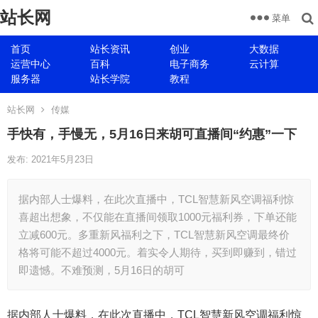
站长网
菜单
首页
站长资讯
创业
大数据
运营中心
百科
电子商务
云计算
服务器
站长学院
教程
站长网
传媒
手快有，手慢无，5月16日来胡可直播间“约惠”一下
发布: 2021年5月23日
据内部人士爆料，在此次直播中，TCL智慧新风空调福利惊
喜超出想象，不仅能在直播间领取1000元福利券，下单还能
立减600元。多重新风福利之下，TCL智慧新风空调最终价
格将可能不超过4000元。着实令人期待，买到即赚到，错过
即遗憾。不难预测，5月16日的胡可
据内部人士爆料，在此次直播中，TCL智慧新风空调福利惊