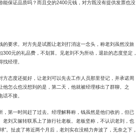
能保证品质吗？而且交的2400元钱，对方既没有提供发票也没
的要求。对方先是试图让老刘打消这一念头，称老刘虽然没旅
扣300元的礼品费，不划算。见老刘不为所动，退款的态度坚定
得找经理。
方态度还挺好，让老刘可以先去工作人员那里登记，并承诺周
让他怎么也没想到的是，第二天，他就被经理移出了群聊。之
电话不接。
，第一时间赶了过去。经理解释称，钱虽然是他们收的，但已
。老刘又辗转联系上了旅行社老板。老板坚称，不认识老刘，也
皮球”。扯皮了将近两个月后，老刘实在没精力奔波了，无奈之下