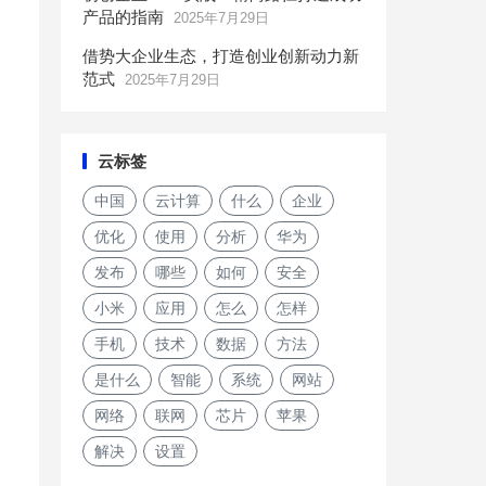
产品的指南
2025年7月29日
借势大企业生态，打造创业创新动力新
范式
2025年7月29日
云标签
，
中国
云计算
什么
企业
优化
使用
分析
华为
发布
哪些
如何
安全
小米
应用
怎么
怎样
手机
技术
数据
方法
是什么
智能
系统
网站
网络
联网
芯片
苹果
解决
设置
，