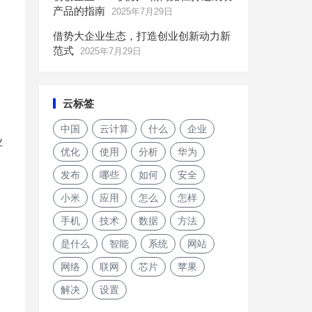
产品的指南
2025年7月29日
借势大企业生态，打造创业创新动力新
范式
2025年7月29日
云标签
中国
云计算
什么
企业
业
优化
使用
分析
华为
发布
哪些
如何
安全
小米
应用
怎么
怎样
手机
技术
数据
方法
是什么
智能
系统
网站
网络
联网
芯片
苹果
解决
设置