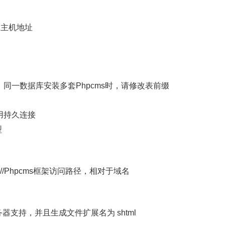
库服务器主机地址
/数据库表前缀，同一数据库安装多套Phpcms时，请修改表前缀
是否使用持久连接
型
utf/’); //Phpcms框架访问路径，相对于域名
l，需要服务器支持，并且生成文件扩展名为 shtml