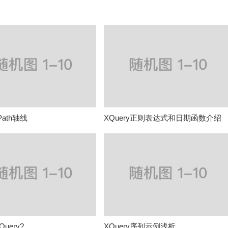
ath轴线
XQuery正则表达式和日期函数介绍
uery?
XQuery序列示例浅析