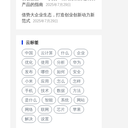
产品的指南
2025年7月29日
借势大企业生态，打造创业创新动力新
范式
2025年7月29日
云标签
中国
云计算
什么
企业
优化
使用
分析
华为
发布
哪些
如何
安全
小米
应用
怎么
怎样
手机
技术
数据
方法
是什么
智能
系统
网站
网络
联网
芯片
苹果
解决
设置