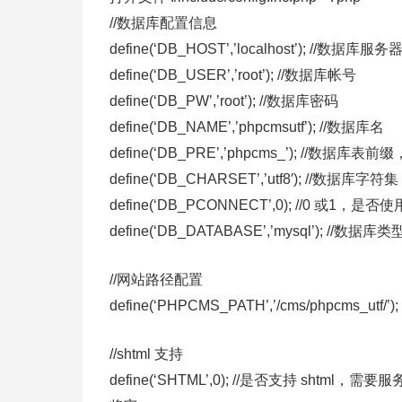
//数据库配置信息
define(‘DB_HOST’,’localhost’); //数据
define(‘DB_USER’,’root’); //数据库帐号
define(‘DB_PW’,’root’); //数据库密码
define(‘DB_NAME’,’phpcmsutf’); //数据库名
define(‘DB_PRE’,’phpcms_’); /
define(‘DB_CHARSET’,’utf8′); //数据库字符集
define(‘DB_PCONNECT’,0); //0 或1，
define(‘DB_DATABASE’,’mysql’); //数据库类
//网站路径配置
define(‘PHPCMS_PATH’,’/cms/phpcms_
//shtml 支持
define(‘SHTML’,0); //是否支持 shtm