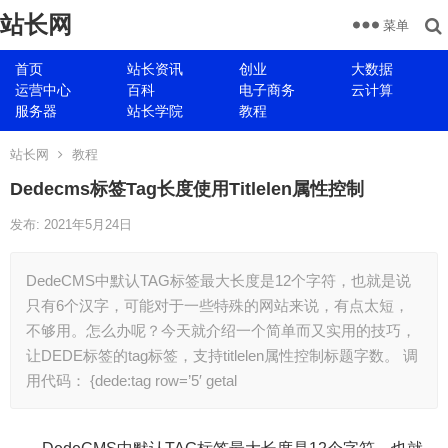
站长网
菜单
首页
站长资讯
创业
大数据
运营中心
百科
电子商务
云计算
服务器
站长学院
教程
站长网
教程
Dedecms标签Tag长度使用Titlelen属性控制
发布: 2021年5月24日
DedeCMS中默认TAG标签最大长度是12个字符，也就是说
只有6个汉字，可能对于一些特殊的网站来说，有点太短，
不够用。怎么办呢？今天就介绍一个简单而又实用的技巧，
让DEDE标签的tag标签，支持titlelen属性控制标题字数。 调
用代码： {dede:tag row=’5′ getal