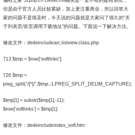
编程之家 52php.cn Dedecms确实是一套不错的建站系统，
但是由于官方人员比较紧缺，加上更注重商业，所以回答大
家的问题不是很及时，今天说的问题就是大家问了很久的“关
于列表页/首页调用下载地址”的问题。下面说一下解决方法。
修改文件：dedeincludearc.listview.class.php
713 $tmp = $row[‘softlinks’];
726 $tmp =
preg_split("/{*}/",$tmp,-1,PREG_SPLIT_DELIM_CAPTURE);
$tmp[1] = substr($tmp[1],-11);
$row[‘softlinks’] = $tmp[1];
修改文件：dedeincludeindex_soft.htm