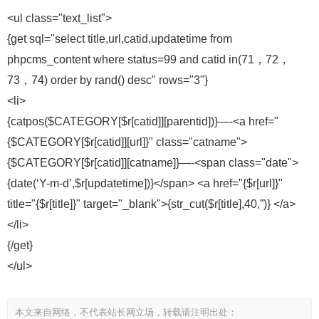
<ul class="text_list">
{get sql="select title,url,catid,updatetime from
phpcms_content where status=99 and catid in(71，72，
73，74) order by rand() desc" rows="3"}
<li>
{catpos($CATEGORY[$r[catid]][parentid])}—-<a href="
{$CATEGORY[$r[catid]][url]}" class="catname">
{$CATEGORY[$r[catid]][catname]}—-<span class="date">
{date(‘Y-m-d’,$r[updatetime])}</span> <a href="{$r[url]}"
title="{$r[title]}" target="_blank">{str_cut($r[title],40,”)} </a>
</li>
{/get}
</ul>
本文来自网络，不代表站长网立场，转载请注明出处：