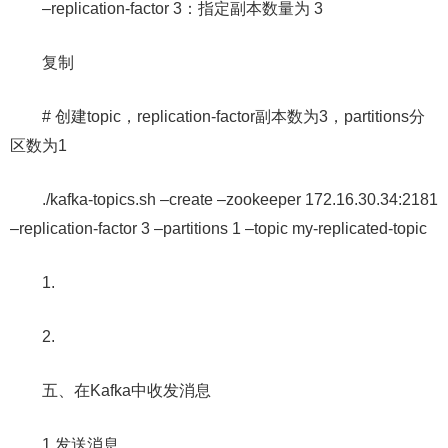
–replication-factor 3：指定副本数量为 3
复制
# 创建topic，replication-factor副本数为3，partitions分
区数为1
./kafka-topics.sh –create –zookeeper 172.16.30.34:2181
–replication-factor 3 –partitions 1 –topic my-replicated-topic
1.
2.
五、在Kafka中收发消息
1.发送消息