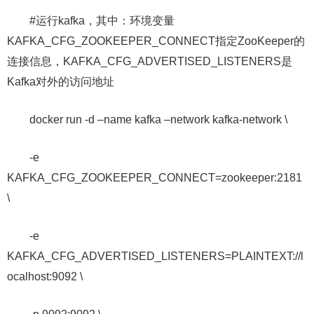
#运行kafka，其中：环境变量
KAFKA_CFG_ZOOKEEPER_CONNECT指定ZooKeeper的
连接信息，KAFKA_CFG_ADVERTISED_LISTENERS是
Kafka对外的访问地址
docker run -d –name kafka –network kafka-network \
-e
KAFKA_CFG_ZOOKEEPER_CONNECT=zookeeper:2181
\
-e
KAFKA_CFG_ADVERTISED_LISTENERS=PLAINTEXT://l
ocalhost:9092 \