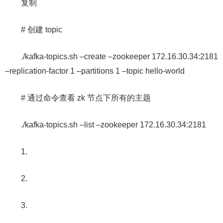
复制
# 创建 topic
./kafka-topics.sh –create –zookeeper 172.16.30.34:2181
–replication-factor 1 –partitions 1 –topic hello-world
# 通过命令查看 zk 节点下所有的主题
./kafka-topics.sh –list –zookeeper 172.16.30.34:2181
1.
2.
3.