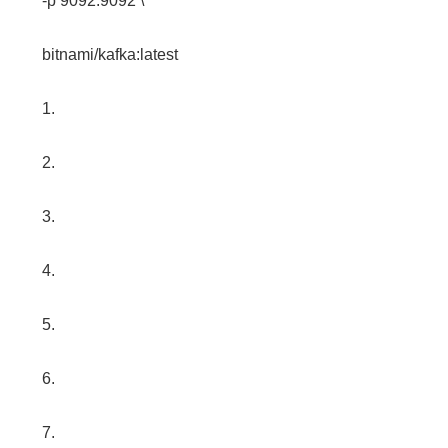
-p 9092:9092 \
bitnami/kafka:latest
1.
2.
3.
4.
5.
6.
7.