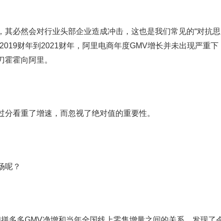
，其必然会对行业头部企业造成冲击，这也是我们常见的“对抗思
019财年到2021财年，阿里电商年度GMV增长并未出现严重下
刀霍霍向阿里。
分看重了增速，而忽视了绝对值的重要性。
场呢？
和拼多多GMV净增和当年全国线上零售增量之间的关系，发现了