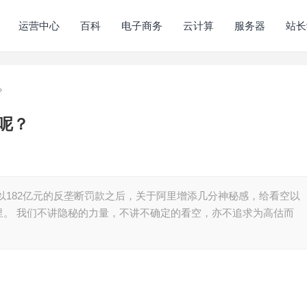
运营中心
百科
电子商务
云计算
服务器
站长
？
呢？
以182亿元的反垄断罚款之后，关于阿里增添几分神秘感，给看空以
里。 我们不讲隐秘的力量，不讲不确定的看空，亦不追求为高估而