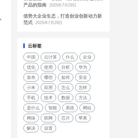
产品的指南
2025年7月29日
借势大企业生态，打造创业创新动力新
八
范式
2025年7月29日
云标签
中国
云计算
什么
企业
优化
使用
分析
华为
发布
哪些
如何
安全
小米
应用
怎么
怎样
手机
技术
数据
方法
是什么
智能
系统
网站
网络
联网
芯片
苹果
解决
设置