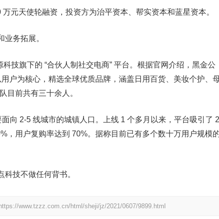
00 万元天使轮融资，投资方为治平资本、帮实资本和蓝星资本。
和业务拓展。
本起源科技旗下的 “合伙人制社交电商” 平台。根据官网介绍，黑金公
，以用户为核心，精选全球优质品牌，涵盖日用百货、美妆个护、
团队目前共有三十余人。
面向 2-5 线城市的城镇人口。上线 1 个多月以来，平台吸引了 
40%，用户复购率达到 70%。据称目前已有多个数十万用户规模
点科技不做任何背书。
https://www.tzzz.com.cn/html/sheji/jz/2021/0607/9899.html