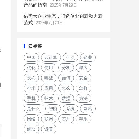
产品的指南
2025年7月29日
借势大企业生态，打造创业创新动力新
范式
2025年7月29日
云标签
母
中国
云计算
什么
企业
优化
使用
分析
华为
2
发布
哪些
如何
安全
的
小米
应用
怎么
怎样
手机
技术
数据
方法
是什么
智能
系统
网站
网络
联网
芯片
苹果
解决
设置