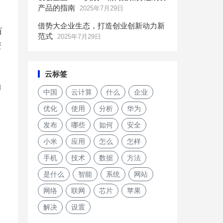
产品的指南
2025年7月29日
借势大企业生态，打造创业创新动力新
百
范式
2025年7月29日
资
云标签
的
中国
云计算
什么
企业
优化
使用
分析
华为
发布
哪些
如何
安全
小米
应用
怎么
怎样
手机
技术
数据
方法
是什么
智能
系统
网站
网络
联网
芯片
苹果
解决
设置