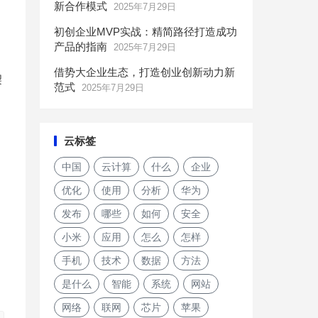
新合作模式
2025年7月29日
初创企业MVP实战：精简路径打造成功
产品的指南
2025年7月29日
借势大企业生态，打造创业创新动力新
契
范式
2025年7月29日
云标签
中国
云计算
什么
企业
优化
使用
分析
华为
发布
哪些
如何
安全
小米
应用
怎么
怎样
手机
技术
数据
方法
是什么
智能
系统
网站
网络
联网
芯片
苹果