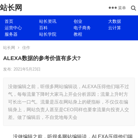
站长网
菜单
首页
站长资讯
创业
大数据
运营中心
百科
电子商务
云计算
服务器
站长学院
教程
站长网
佳作
ALEXA数据的参考价值有多大?
发布: 2021年5月23日
没做编辑之前，听很多网站编辑说，ALEXA压得他们喘不过
气，每每流量下降时大家马上开会分析原因；流量上升时方
可长出一口气。流量是压在网站身上的硬指标，不仅仅在编
辑身上，网站负责人甚至是CEO同样也要拿流量向投资人交
差。做了编辑后，不自觉地每天会
没做编辑之前，听很多网站编辑说，ALEXA压得他们喘