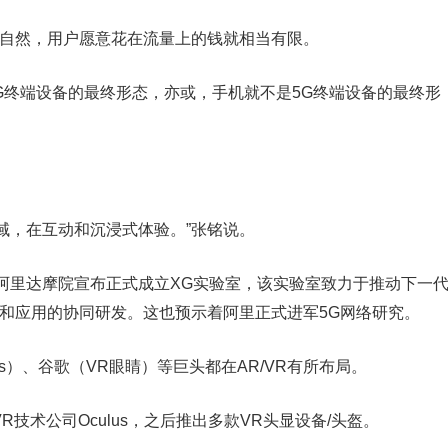
。自然，用户愿意花在流量上的钱就相当有限。
G终端设备的最终形态，亦或，手机就不是5G终端设备的最终形
R领域，在互动和沉浸式体验。”张铭说。
阿里达摩院宣布正式成立XG实验室，该实验室致力于推动下一
术和应用的协同研发。这也预示着阿里正式进军5G网络研究。
Lens）、谷歌（VR眼睛）等巨头都在AR/VR有所布局。
下VR技术公司Oculus，之后推出多款VR头显设备/头盔。