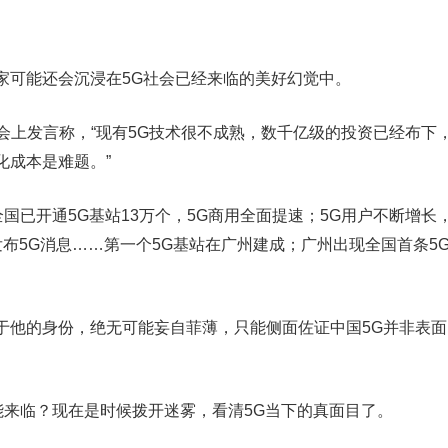
家可能还会沉浸在5G社会已经来临的美好幻觉中。
研讨会上发言称，“现有5G技术很不成熟，数千亿级的投资已经布下
化成本是难题。”
国已开通5G基站13万个，5G商用全面提速；5G用户不断增长
布5G消息……第一个5G基站在广州建成；广州出现全国首条5
于他的身份，绝无可能妄自菲薄，只能侧面佐证中国5G并非表面
能来临？现在是时候拨开迷雾，看清5G当下的真面目了。