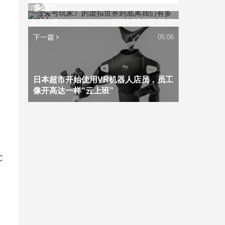
多远？
广告
上一篇
2021年5月23日 05:20
下一篇
05:06
日本超市开始使用VR机器人店员，员工
像开高达一样“云上班”
C