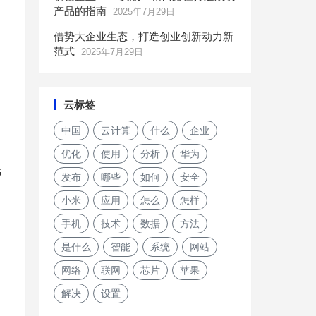
产品的指南
2025年7月29日
借势大企业生态，打造创业创新动力新
范式
2025年7月29日
，
云标签
中国
云计算
什么
企业
，
优化
使用
分析
华为
G
发布
哪些
如何
安全
小米
应用
怎么
怎样
手机
技术
数据
方法
是什么
智能
系统
网站
网络
联网
芯片
苹果
解决
设置
《头号玩家》的虚拟世界到底离我们有