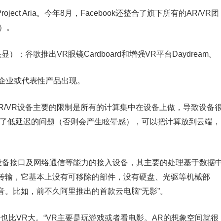
ject Aria。今年8月，Facebook还整合了旗下所有的AR/VR团
L）。
显）；谷歌推出VR眼镜Cardboard和增强VR平台Daydream。
性企业或代表性产品出现。
AR/VR设备主要的限制是所有的计算集中在设备上做，导致设备
决了低延迟的问题（否则会产生眩晕感），可以把计算放到云端，
出设备接口及网络通信等能力的接入设备，其主要的处理基于数据
传输，它基本上没有可移除的部件，没有硬盘、光驱等机械部
。比如，前不久阿里推出的首款云电脑“无影”。
也比VR大。“VR主要是玩游戏或者看电影。AR的想象空间就很