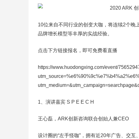
10位来自不同行业的创变大咖，将连续2个
品牌增长模型等丰厚的实战经验。
点击下方链接报名，即可免费看直播
https://www.huodongxing.com/event/756529
utm_source=%e6%90%9c%e7%b4%a2%e
utm_medium=&utm_campaign=searchpage&
1、演讲嘉宾 S P E E C H
王心磊，ARK创新咨询联合创始人兼CEO
设计圈的“左手怪咖”，拥有近20年广告、交互、