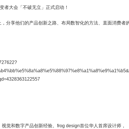
晚上，分享他们的产品创新之路、布局数智化的方法、直面消费者
4727622?
6%b4%bb%e5%8a%a8%e5%88%97%e8%a1%a8%e9%a1%b5&
qd=4328363122557
视觉和数字产品创新经验。frog design首位华人首席设计师，