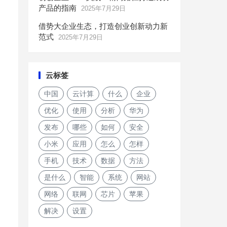
产品的指南
2025年7月29日
借势大企业生态，打造创业创新动力新
范式
2025年7月29日
云标签
中国
云计算
什么
企业
优化
使用
分析
华为
发布
哪些
如何
安全
小米
应用
怎么
怎样
手机
技术
数据
方法
是什么
智能
系统
网站
网络
联网
芯片
苹果
解决
设置
我们跟Unity聊了聊，如何助力3A游戏