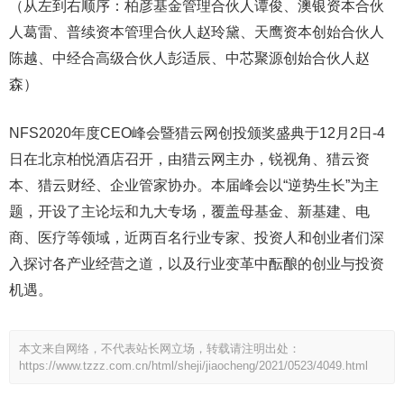
（从左到右顺序：柏彦基金管理合伙人谭俊、澳银资本合伙
人葛雷、普续资本管理合伙人赵玲黛、天鹰资本创始合伙人
陈越、中经合高级合伙人彭适辰、中芯聚源创始合伙人赵
森）
NFS2020年度CEO峰会暨猎云网创投颁奖盛典于12月2日-4
日在北京柏悦酒店召开，由猎云网主办，锐视角、猎云资
本、猎云财经、企业管家协办。本届峰会以“逆势生长”为主
题，开设了主论坛和九大专场，覆盖母基金、新基建、电
商、医疗等领域，近两百名行业专家、投资人和创业者们深
入探讨各产业经营之道，以及行业变革中酝酿的创业与投资
机遇。
本文来自网络，不代表站长网立场，转载请注明出处：
https://www.tzzz.com.cn/html/sheji/jiaocheng/2021/0523/4049.html