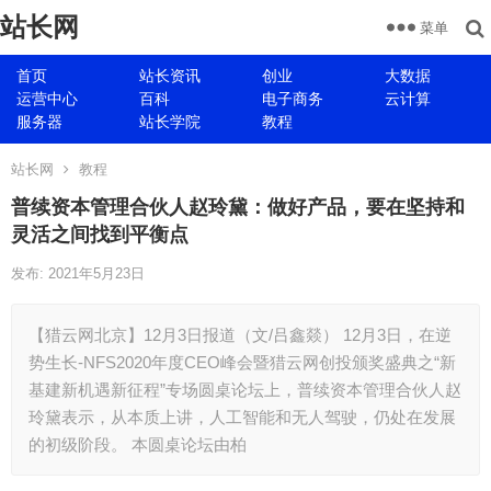
站长网
菜单
首页
站长资讯
创业
大数据
运营中心
百科
电子商务
云计算
服务器
站长学院
教程
站长网
教程
普续资本管理合伙人赵玲黛：做好产品，要在坚持和
灵活之间找到平衡点
发布: 2021年5月23日
【猎云网北京】12月3日报道（文/吕鑫燚） 12月3日，在逆
势生长-NFS2020年度CEO峰会暨猎云网创投颁奖盛典之“新
基建新机遇新征程”专场圆桌论坛上，普续资本管理合伙人赵
玲黛表示，从本质上讲，人工智能和无人驾驶，仍处在发展
的初级阶段。 本圆桌论坛由柏