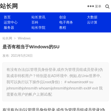
站长网
菜单
首页
站长资讯
创业
大数据
运营中心
百科
电子商务
云计算
服务器
站长学院
教程
站长网
Windows
是否有相当于Windows的SU
发布: 2021年5月24日
有没有办法(以管理员身份登录,或作为管理员组成员登录)伪
装成非特权用户？特别是在AD环境中. 例如,在Unix世界中,
我可以执行以下操作(以root身份)： # whoamiroot# su
johnsmithjohnsmith whoamijohnsmithjohnsmith exit# exit 我
需要在用户的帐户上测试/配
有没有办法(以管理员身份登录,或作为管理员组成员登录)伪