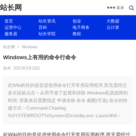
站长网
菜单
首页
站长资讯
创业
大数据
运营中心
百科
电子商务
云计算
服务器
站长学院
教程
站长网
Windows
Windows上有用的命令行命令
发布: 2021年5月23日
此Wiki的目的是促进使用命令打开常用应用程序,而无需经过
多次鼠标点击 – 从而节省了监视和排除 Windows机器故障的
时间. 答案条目需要指定 申请名称 命令 截图(可选) 命令的快
捷方式 – Command Chaining
%SYSTEMROOT%\System32\rcimlby.exe -LaunchRA –
此Wiki的目的是促进使用命令打开常用应用程序,而无需经过