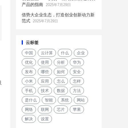
产品的指南
2025年7月29日
借势大企业生态，打造创业创新动力新
范式
2025年7月29日
云标签
中国
云计算
什么
企业
优化
使用
分析
华为
发布
哪些
如何
安全
小米
应用
怎么
怎样
只
手机
技术
数据
方法
是什么
智能
系统
网站
网络
联网
芯片
苹果
解决
设置