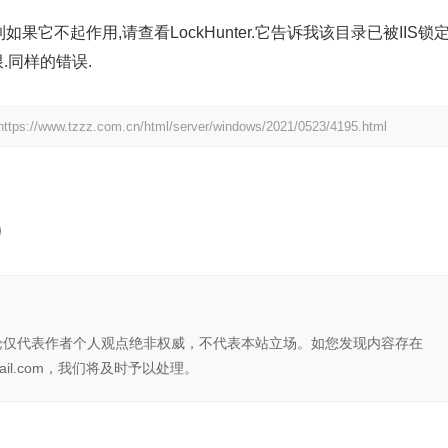
提到如果它不起作用,请查看LockHunter.它告诉我该目录已被IIS锁定
限.同样的错误.
https://www.tzzz.com.cn/html/server/windows/2021/0523/4195.html
论仅代表作者个人观点绝非权威，不代表本站立场。如您发现内容存在
il.com，我们将及时予以处理。