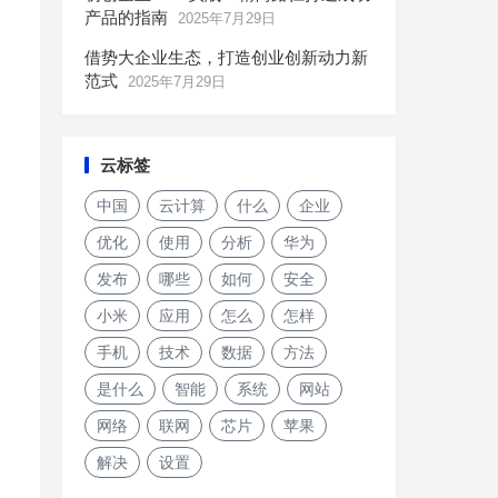
产品的指南
2025年7月29日
借势大企业生态，打造创业创新动力新
范式
2025年7月29日
云标签
中国
云计算
什么
企业
优化
使用
分析
华为
发布
哪些
如何
安全
小米
应用
怎么
怎样
手机
技术
数据
方法
是什么
智能
系统
网站
网络
联网
芯片
苹果
解决
设置