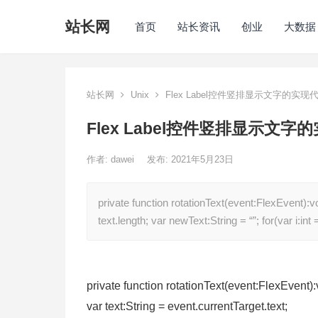
站长网
首页
站长资讯
创业
大数据
站长网
Unix
Flex Label控件竖排显示文字的实现
Flex Label控件竖排显示文字
作者:
dawei
发布: 2021年5月23日
private function rotationText(event:FlexEvent):voi
text.length; var newText:String = “”; for(var i:int
private function rotationText(event:FlexEvent):
var text:String = event.currentTarget.text;