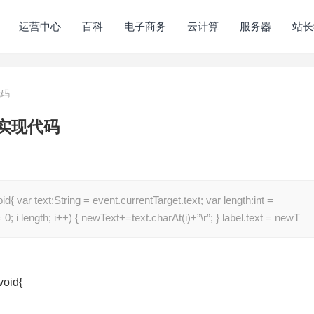
运营中心
百科
电子商务
云计算
服务器
站长
代码
的实现代码
d{ var text:String = event.currentTarget.text; var length:int =
 = 0; i length; i++) { newText+=text.charAt(i)+”\r”; } label.text = newT
void{