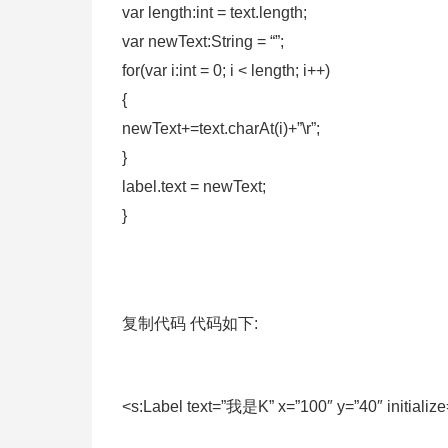
var length:int = text.length;
var newText:String = “”;
for(var i:int = 0; i < length; i++)
{
newText+=text.charAt(i)+”\r”;
}
label.text = newText;
}
复制代码 代码如下:
<s:Label text=”我是K” x=”100″ y=”40″ initialize=