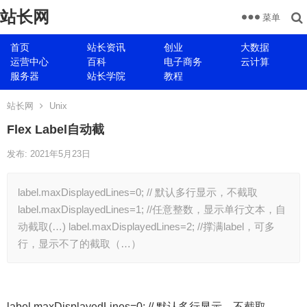
站长网
菜单
首页
站长资讯
创业
大数据
运营中心
百科
电子商务
云计算
服务器
站长学院
教程
站长网
Unix
Flex Label自动截
发布: 2021年5月23日
label.maxDisplayedLines=0; // 默认多行显示，不截取
label.maxDisplayedLines=1; //任意整数，显示单行文本，自
动截取(…) label.maxDisplayedLines=2; //撑满label，可多
行，显示不了的截取（…）
label.maxDisplayedLines=0; // 默认多行显示，不截取