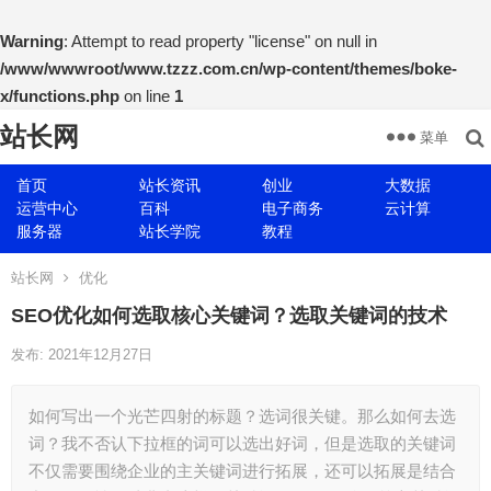
Warning
: Attempt to read property "license" on null in
/www/wwwroot/www.tzzz.com.cn/wp-content/themes/boke-
x/functions.php
on line
1
站长网
菜单
首页
站长资讯
创业
大数据
运营中心
百科
电子商务
云计算
服务器
站长学院
教程
站长网
优化
SEO优化如何选取核心关键词？选取关键词的技术
发布: 2021年12月27日
如何写出一个光芒四射的标题？选词很关键。那么如何去选
词？我不否认下拉框的词可以选出好词，但是选取的关键词
不仅需要围绕企业的主关键词进行拓展，还可以拓展是结合