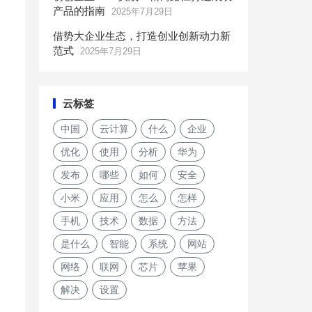
产品的指南
2025年7月29日
借势大企业生态，打造创业创新动力新
范式
2025年7月29日
云标签
中国
云计算
什么
企业
优化
使用
分析
华为
发布
哪些
如何
安全
小米
应用
怎么
怎样
手机
技术
数据
方法
是什么
智能
系统
网站
网络
联网
芯片
苹果
解决
设置