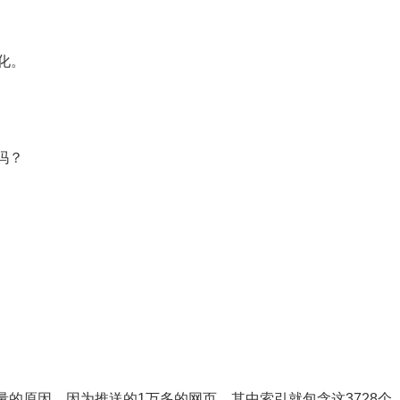
化。
吗？
的原因，因为推送的1万多的网页，其中索引就包含这3728个