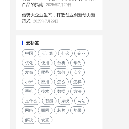
产品的指南
2025年7月29日
借势大企业生态，打造创业创新动力新
范式
2025年7月29日
云标签
中国
云计算
什么
企业
优化
使用
分析
华为
发布
哪些
如何
安全
小米
应用
怎么
怎样
手机
技术
数据
方法
是什么
智能
系统
网站
网络
联网
芯片
苹果
解决
设置