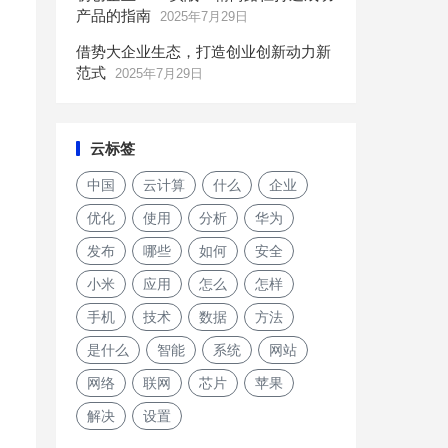
产品的指南
2025年7月29日
借势大企业生态，打造创业创新动力新
范式
2025年7月29日
云标签
中国
云计算
什么
企业
优化
使用
分析
华为
发布
哪些
如何
安全
小米
应用
怎么
怎样
，
手机
技术
数据
方法
是什么
智能
系统
网站
网络
联网
芯片
苹果
解决
设置
2021年寒假来临 去哪儿学生火车票预订