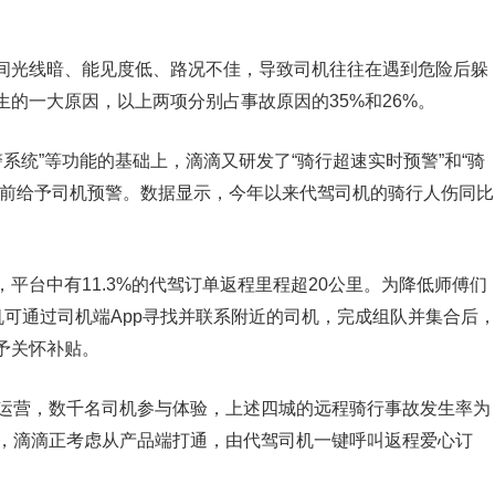
间光线暗、能见度低、路况不佳，导致司机往往在遇到危险后躲
的一大原因，以上两项分别占事故原因的35%和26%。
警系统”等功能的基础上，滴滴又研发了“骑行超速实时预警”和“骑
来前给予司机预警。数据显示，今年以来代驾司机的骑行人伤同比
平台中有11.3%的代驾订单返程里程超20公里。为降低师傅们
机可通过司机端App寻找并联系附近的司机，完成组队并集合后
予关怀补贴。
试运营，数千名司机参与体验，上述四城的远程骑行事故发生率为
来，滴滴正考虑从产品端打通，由代驾司机一键呼叫返程爱心订