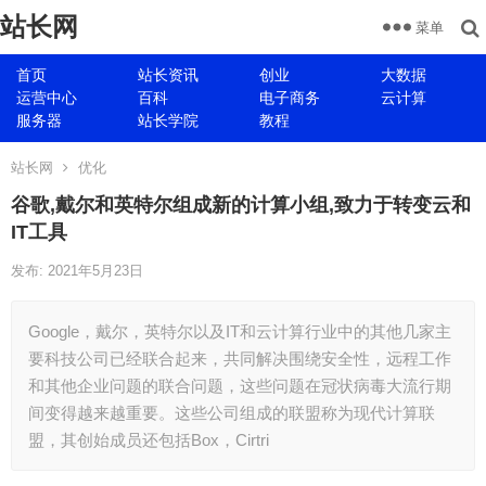
站长网
菜单
首页
站长资讯
创业
大数据
运营中心
百科
电子商务
云计算
服务器
站长学院
教程
站长网
优化
谷歌,戴尔和英特尔组成新的计算小组,致力于转变云和
IT工具
发布: 2021年5月23日
Google，戴尔，英特尔以及IT和云计算行业中的其他几家主
要科技公司已经联合起来，共同解决围绕安全性，远程工作
和其他企业问题的联合问题，这些问题在冠状病毒大流行期
间变得越来越重要。这些公司组成的联盟称为现代计算联
盟，其创始成员还包括Box，Cirtri