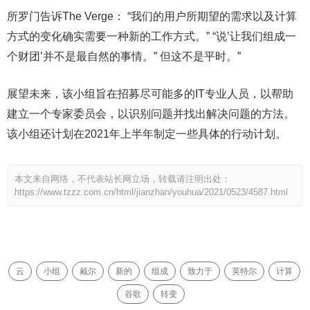
所罗门告诉The Verge： “我们的用户所期望的需求以及计算
方式的变化确实需要一种新的工作方式。” “说’让我们组成一
个财团’并不是最自然的事情。” 但这不是平时。”
展望未来，该小组旨在招募尽可能多的IT专业人员，以帮助
建立一个专家委员会，以识别问题并找出解决问题的方法。
该小组还计划在2021年上半年制定一些具体的行动计划。
本文来自网络，不代表站长网立场，转载请注明出处：
https://www.tzzz.com.cn/html/jianzhan/youhua/2021/0523/4587.html
云
小组
戴尔
新的
组成
致力于
英特尔
计算
谷歌
转变