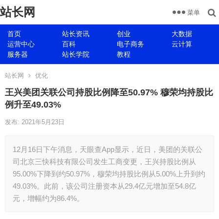
站长网
菜单
首页
站长资讯
创业
大数据
运营中心
百科
电子商务
云计算
服务器
站长学院
教程
站长网
优化
王兴美团关联公司持股比例降至50.97% 穆荣均持股比
例升至49.03%
发布: 2021年5月23日
12月16日下午消息，天眼查App显示，近日，美团的关联公
司北京三快科技有限公司发生工商变更，王兴持股比例从
95.00%下降到约50.97%，穆荣均持股比例从5.00%上升到约
49.03%。此前，该公司注册资本从29.4亿元增加至54.8亿
元，增幅约为86.4%。