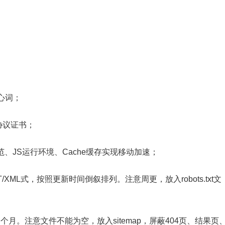
心词；
L协议证书；
规范、JS运行环境、Cache缓存实现移动加速；
/XML式，按照更新时间倒叙排列。注意周更，放入robots.txt文
间一个月。注意文件不能为空，放入sitemap，屏蔽404页、结果页