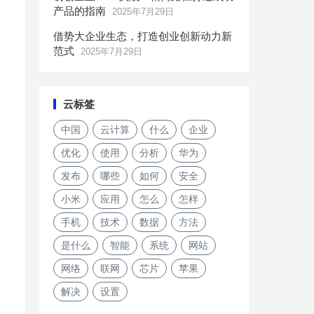
产品的指南
2025年7月29日
借势大企业生态，打造创业创新动力新
范式
2025年7月29日
云标签
中国
云计算
什么
企业
优化
使用
分析
华为
发布
哪些
如何
安全
小米
应用
怎么
怎样
手机
技术
数据
方法
是什么
智能
系统
网站
网络
联网
芯片
苹果
解决
设置