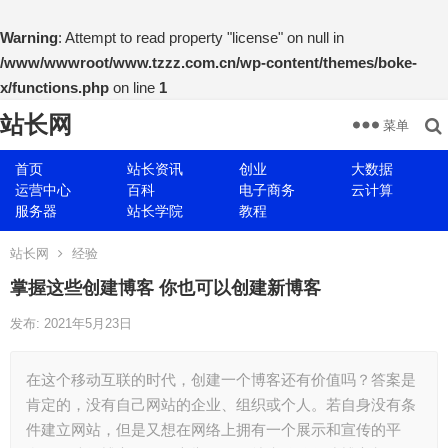
Warning
: Attempt to read property "license" on null in
/www/wwwroot/www.tzzz.com.cn/wp-content/themes/boke-
x/functions.php
on line
1
站长网
菜单
首页
站长资讯
创业
大数据
运营中心
百科
电子商务
云计算
服务器
站长学院
教程
站长网
经验
掌握这些创建博客 你也可以创建新博客
发布: 2021年5月23日
在这个移动互联的时代，创建一个博客还有价值吗？答案是
肯定的，没有自己网站的企业、组织或个人。若自身没有条
件建立网站，但是又想在网络上拥有一个展示和宣传的平